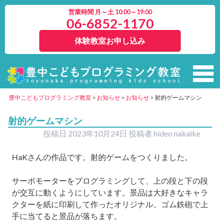
営業時間 月～土 10:00～19:00
06-6852-1170
体験教室お申し込み
豊中こどもプログラミング教室
>
お知らせ
>
お知らせ
>
射的ゲームマシン
射的ゲームマシン
投稿日
2023年10月24日
投稿者
hideo nakaike
HaKさんの作品です。射的ゲームをつくりました。
サーボモーターをプログラミングして、上の段と下の段
が交互に動くようにしています。景品は大好きなキャラ
クターを紙に印刷して作ったオリジナル。ゴム鉄砲で上
手に当てると景品が落ちます。