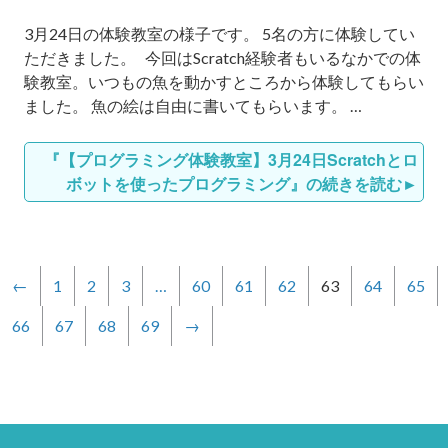
3月24日の体験教室の様子です。 5名の方に体験してい
ただきました。 今回はScratch経験者もいるなかでの体
験教室。いつもの魚を動かすところから体験してもらい
ました。 魚の絵は自由に書いてもらいます。 …
『【プログラミング体験教室】3月24日Scratchとロ
ボットを使ったプログラミング』の続きを読む
←
1
2
3
…
60
61
62
63
64
65
66
67
68
69
→