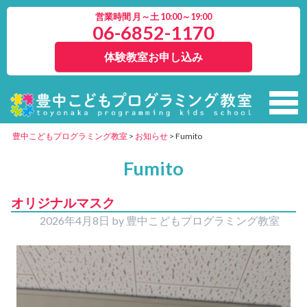
営業時間 月～土 10:00～19:00
06-6852-1170
体験教室お申し込み
豊中こどもプログラミング教室
>
お知らせ
>
Fumito
Fumito
オリジナルマスク
2026年4月8日
by
豊中こどもプログラミング教室