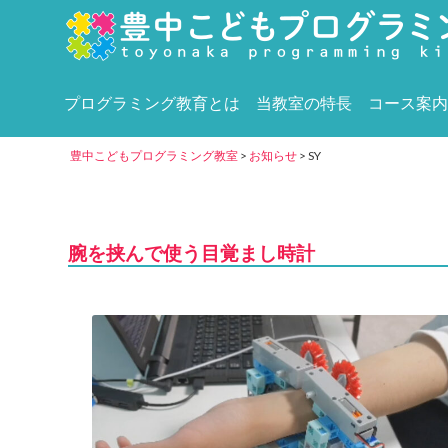
プログラミング教育とは
当教室の特長
コース案内
豊中こどもプログラミング教室
>
お知らせ
>
SY
腕を挟んで使う目覚まし時計