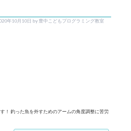
020年10月10日
by
豊中こどもプログラミング教室
ます！ 釣った魚を外すためのアームの角度調整に苦労