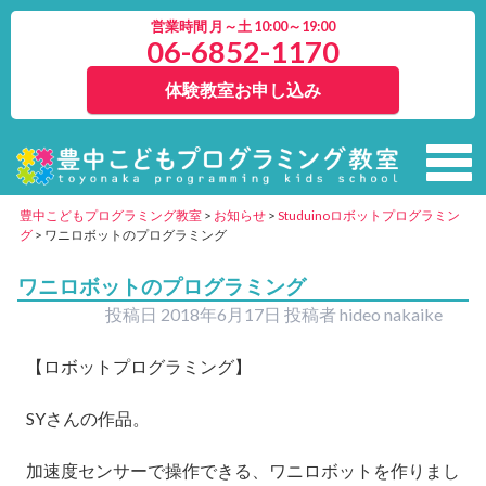
営業時間 月～土 10:00～19:00
06-6852-1170
体験教室お申し込み
豊中こどもプログラミング教室
>
お知らせ
>
Studuinoロボットプログラミン
グ
>
ワニロボットのプログラミング
ワニロボットのプログラミング
投稿日
2018年6月17日
投稿者
hideo nakaike
【ロボットプログラミング】
SYさんの作品。
加速度センサーで操作できる、ワニロボットを作りまし