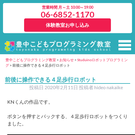
営業時間 月～土 10:00～19:00
06-6852-1170
体験教室お申し込み
豊中こどもプログラミング教室
>
お知らせ
>
Studuinoロボットプログラミン
グ
>
前後に操作できる４足歩行ロボット
前後に操作できる４足歩行ロボット
投稿日
2020年2月11日
投稿者
hideo nakaike
KNくんの作品です。
ボタンを押すとバックする、４足歩行ロボットをつくり
ました。