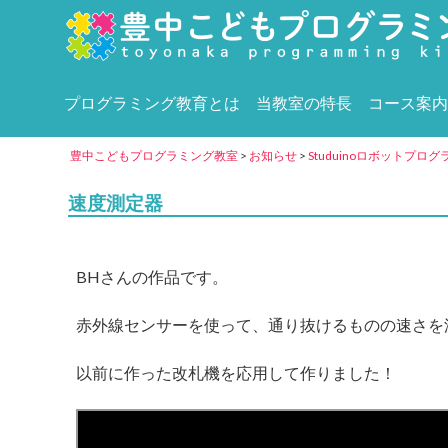
プログラミング教育とは
当教室の特長
コース案内
豊中こどもプログラミング教室
>
お知らせ
>
Studuinoロボットプロ
速度測定器
BH
さんの作品です。
赤外線センサーを使って、通り抜けるものの速さを
以前に作った改札機を応用して作りました！