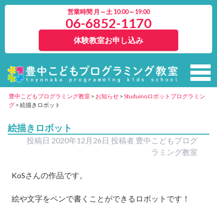
営業時間 月～土 10:00～19:00
06-6852-1170
体験教室お申し込み
豊中こどもプログラミング教室
>
お知らせ
>
Studuinoロボットプログラミン
グ
>
絵描きロボット
絵描きロボット
投稿日
2020年12月26日
投稿者
豊中こどもプログ
ラミング教室
KoS
さんの作品です。
絵や文字をペンで書くことができるロボットです！