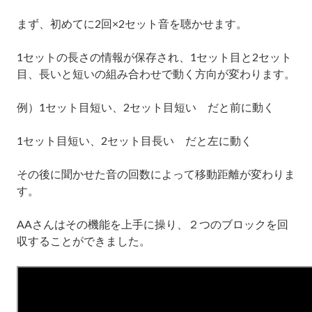
まず、初めてに
2
回
×2
セット音を聴かせます。
1
セットの長さの情報が保存され、
1
セット目と
2
セット
目、長いと短いの組み合わせで動く方向が変わります。
例）
1
セット目短い、
2
セット目短い だと前に動く
1
セット目短い、
2
セット目長い だと左に動く
その後に聞かせた音の回数によって移動距離が変わりま
す。
AA
さんはその機能を上手に操り、２つのブロックを回
収することができました。