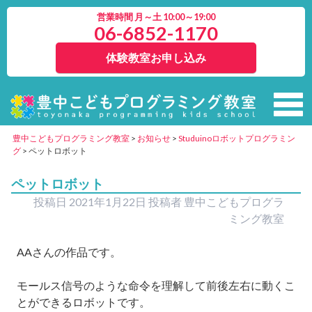
営業時間 月～土 10:00～19:00
06-6852-1170
体験教室お申し込み
豊中こどもプログラミング教室
>
お知らせ
>
Studuinoロボットプログラミン
グ
>
ペットロボット
ペットロボット
投稿日
2021年1月22日
投稿者
豊中こどもプログラ
ミング教室
AA
さんの作品です。
モールス信号のような命令を理解して前後左右に動くこ
とができるロボットです。