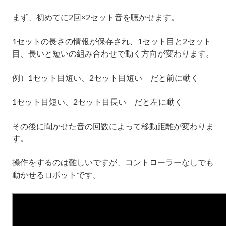
まず、初めてに
2
回
×2
セット音を聴かせます。
1
セットの長さの情報が保存され、
1
セット目と
2
セット
目、長いと短いの組み合わせで動く方向が変わります。
例）
1
セット目短い、
2
セット目短い だと前に動く
1
セット目短い、
2
セット目長い だと左に動く
その後に聞かせた音の回数によって移動距離が変わりま
す。
操作をするのは難しいですが、コントローラーなしでも
動かせるロボットです。