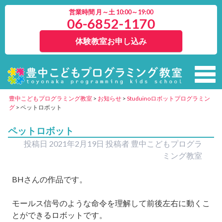
営業時間 月～土 10:00～19:00
06-6852-1170
体験教室お申し込み
豊中こどもプログラミング教室
>
お知らせ
>
Studuinoロボットプログラミン
グ
>
ペットロボット
ペットロボット
投稿日
2021年2月19日
投稿者
豊中こどもプログラ
ミング教室
BH
さんの作品です。
モールス信号のような命令を理解して前後左右に動くこ
とができるロボットです。