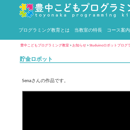
プログラミング教育とは
当教室の特長
コース案内
豊中こどもプログラミング教室
>
お知らせ
>
Studuinoロボットプロ
貯金ロボット
Senaさんの作品です。