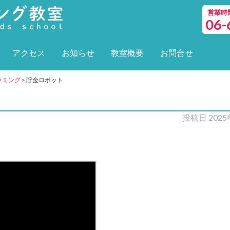
営業時間 
06-
アクセス
お知らせ
教室概要
お問合せ
グラミング
>
貯金ロボット
投稿日
202