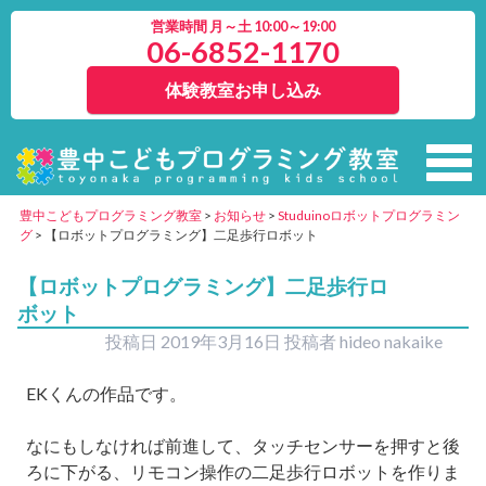
営業時間 月～土 10:00～19:00
06-6852-1170
体験教室お申し込み
豊中こどもプログラミング教室
>
お知らせ
>
Studuinoロボットプログラミン
グ
>
【ロボットプログラミング】二足歩行ロボット
【ロボットプログラミング】二足歩行ロ
ボット
投稿日
2019年3月16日
投稿者
hideo nakaike
EKくんの作品です。
なにもしなければ前進して、タッチセンサーを押すと後
ろに下がる、リモコン操作の二足歩行ロボットを作りま