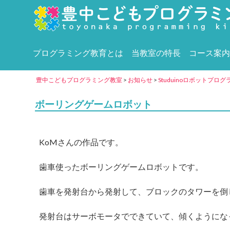
プログラミング教育とは
当教室の特長
コース案内
豊中こどもプログラミング教室
>
お知らせ
>
Studuinoロボットプロ
ボーリングゲームロボット
KoM
さんの作品です。
歯車使ったボーリングゲームロボットです。
歯車を発射台から発射して、ブロックのタワーを倒
発射台はサーボモータでできていて、傾くようにな